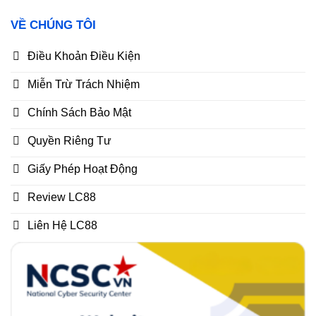
VỀ CHÚNG TÔI
Điều Khoản Điều Kiện
Miễn Trừ Trách Nhiệm
Chính Sách Bảo Mật
Quyền Riêng Tư
Giấy Phép Hoạt Động
Review LC88
Liên Hệ LC88